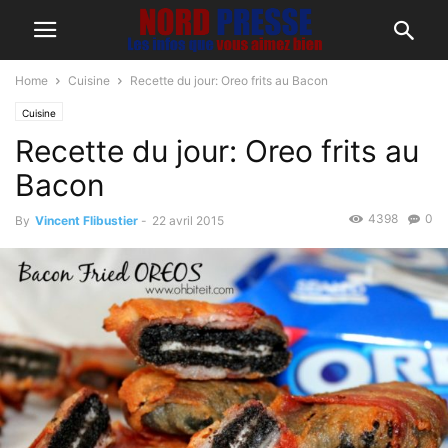
Home
Cuisine
Recette du jour: Oreo frits au Bacon
Cuisine
Recette du jour: Oreo frits au
Bacon
4398
0
By
Vincent Flibustier
-
22 avril 2015