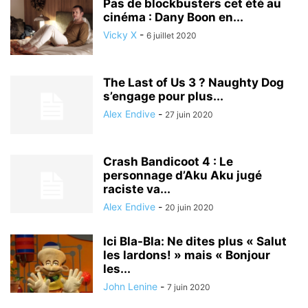
Pas de blockbusters cet été au
cinéma : Dany Boon en...
Vicky X
-
6 juillet 2020
The Last of Us 3 ? Naughty Dog
s’engage pour plus...
Alex Endive
-
27 juin 2020
Crash Bandicoot 4 : Le
personnage d’Aku Aku jugé
raciste va...
Alex Endive
-
20 juin 2020
Ici Bla-Bla: Ne dites plus « Salut
les lardons! » mais « Bonjour
les...
John Lenine
-
7 juin 2020