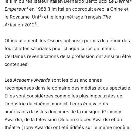
le film du réalisateur italien Bernardo Bertolucci
Le Dernier
3
Empereur
en 1988 (film italien coproduit avec la Chine et
4
le Royaume-Uni
) et le long métrage français
The
5
Artist
en 2012
.
Officieusement, les Oscars ont aussi permis de définir des
fourchettes salariales pour chaque corps de métier.
Certaines revendications de la profession ont ainsi pu être
6
contenues
.
Les
Academy Awards
sont les plus anciennes
récompenses dans le domaine des médias et du spectacle.
Elles sont considérées comme les plus importantes de
l’industrie du cinéma mondial. Leurs équivalents
américains dans les domaines de la musique (
Grammy
Awards
), de la télévision (
Golden Globes Awards
) et du
théâtre (
Tony Awards
) ont été édifiés sur le même modèle.