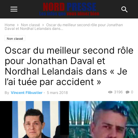
Home
Non classé
Oscar du meilleur second rôle pour Jonathan
Daval et Nordhal Lelandais dans...
Non classé
Oscar du meilleur second rôle
pour Jonathan Daval et
Nordhal Lelandais dans « Je
l’ai tuée par accident »
3196
0
By
Vincent Flibustier
-
5 mars 2018