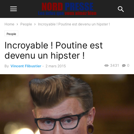
Home
People
Incroyable ! Poutine est devenu un hipster !
People
Incroyable ! Poutine est
devenu un hipster !
3431
0
By
Vincent Flibustier
-
2 mars 2015