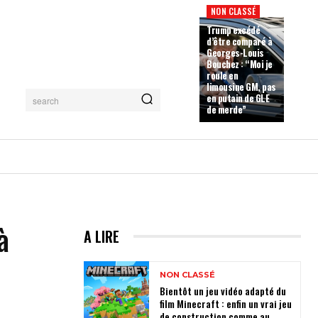
NON CLASSÉ
Trump excédé
d’être comparé à
Georges-Louis
Bouchez : “Moi je
roule en
limousine GM, pas
en putain de GLE
search
de merde”
à
A LIRE
NON CLASSÉ
Bientôt un jeu vidéo adapté du
film Minecraft : enfin un vrai jeu
de construction comme au