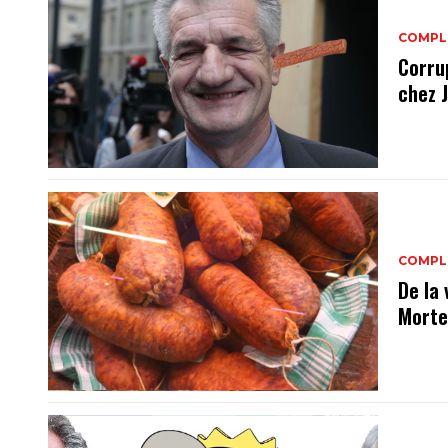
COMPL
Corrup
chez 
COMPL
De la
Morte