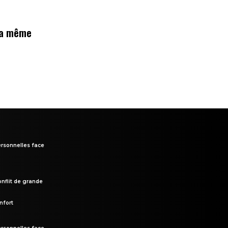
 la même
rsonnelles face
onflit de grande
nfort