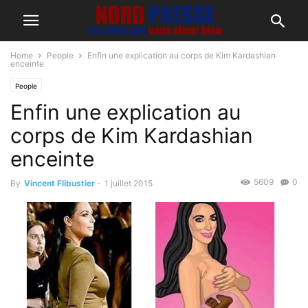
Home
People
Enfin une explication au corps de Kim Kardashian
enceinte
People
Enfin une explication au
corps de Kim Kardashian
enceinte
5609
0
By
Vincent Flibustier
-
1 juillet 2015