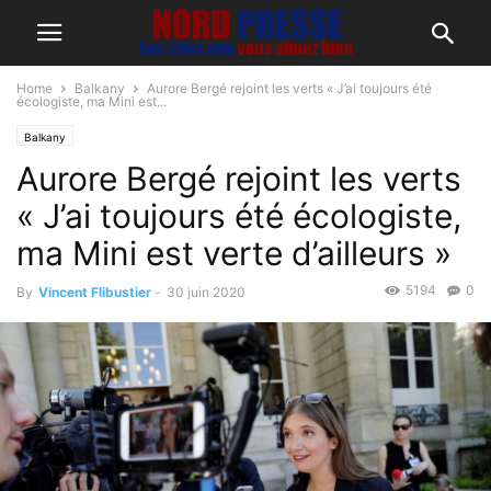
Home
Balkany
Aurore Bergé rejoint les verts « J’ai toujours été
écologiste, ma Mini est...
Balkany
Aurore Bergé rejoint les verts
« J’ai toujours été écologiste,
ma Mini est verte d’ailleurs »
5194
0
By
Vincent Flibustier
-
30 juin 2020