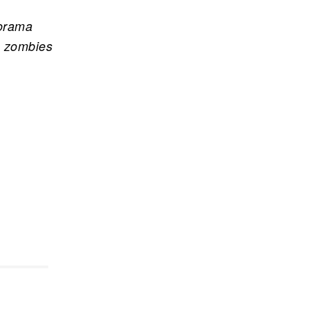
torama
s zombies