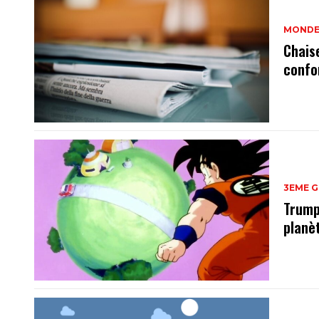
MOND
Chais
confo
3EME 
Trump
planè