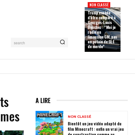
NON CLASSÉ
Trump excédé
d’être comparé à
Georges-Louis
Bouchez : “Moi je
roule en
limousine GM, pas
en putain de GLE
search
de merde”
ts
A LIRE
umes
NON CLASSÉ
Bientôt un jeu vidéo adapté du
film Minecraft : enfin un vrai jeu
de construction comme au