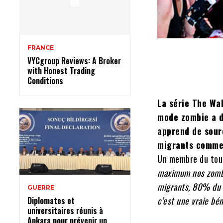
FRANCE
VYCgroup Reviews: A Broker
with Honest Trading
Conditions
La série The Wa
mode zombie a d
apprend de sourc
migrants comme 
Un membre du tour
maximum nos zombie
migrants, 80% du t
GUERRE
c’est une vraie bé
Diplomates et
universitaires réunis à
Ankara pour prévenir un