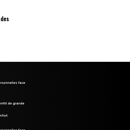
 des
rsonnelles face
onflit de grande
nfort