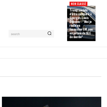
NON CLASSÉ
Trump excédé
d’être comparé à
Georges-Louis
Bouchez : “Moi je
roule en
limousine GM, pas
en putain de GLE
search
de merde”