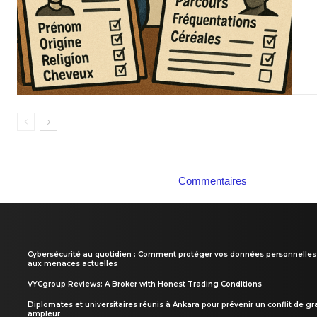
Commentaires
Cybersécurité au quotidien : Comment protéger vos données personnelles
aux menaces actuelles
VYCgroup Reviews: A Broker with Honest Trading Conditions
Diplomates et universitaires réunis à Ankara pour prévenir un conflit de g
ampleur