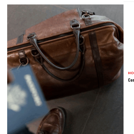
HO
Com