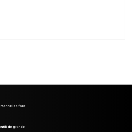
rsonnelles face
onflit de grande