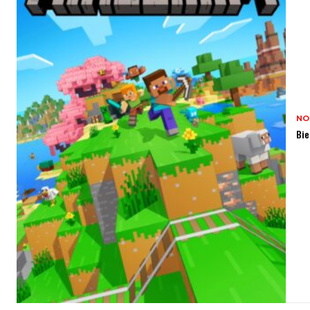
NO
Bie