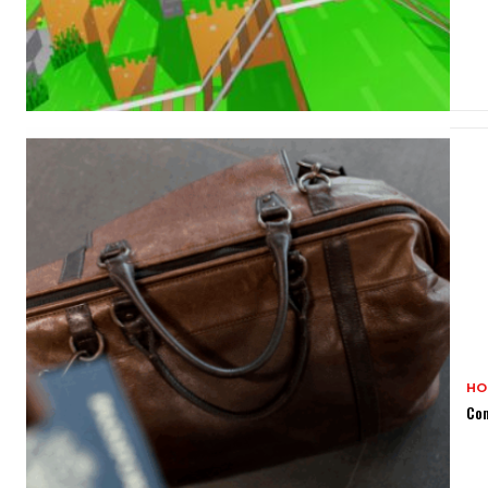
HO
Com