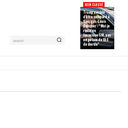
NON CLASSÉ
Trump excédé
d’être comparé à
Georges-Louis
Bouchez : “Moi je
roule en
limousine GM, pas
en putain de GLE
search
de merde”