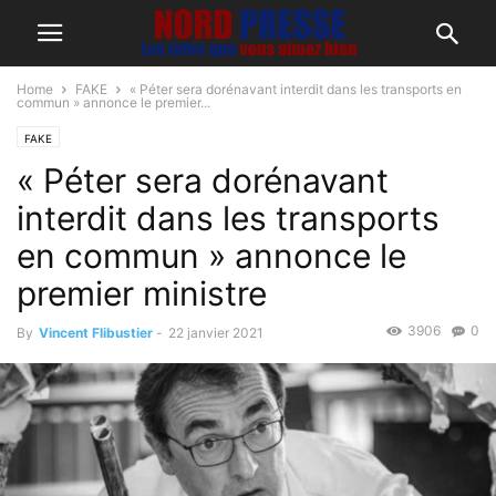
Home
FAKE
« Péter sera dorénavant interdit dans les transports en
commun » annonce le premier...
FAKE
« Péter sera dorénavant
interdit dans les transports
en commun » annonce le
premier ministre
3906
0
By
Vincent Flibustier
-
22 janvier 2021