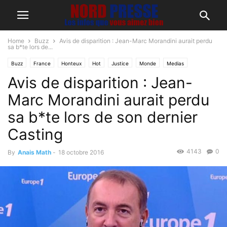
Home
Buzz
Avis de disparition : Jean-Marc Morandini aurait perdu
sa b*te lors de...
Buzz
France
Honteux
Hot
Justice
Monde
Medias
Avis de disparition : Jean-
Non classé
People
Sexe
Marc Morandini aurait perdu
sa b*te lors de son dernier
Casting
4143
0
By
Anais Math
-
18 octobre 2016