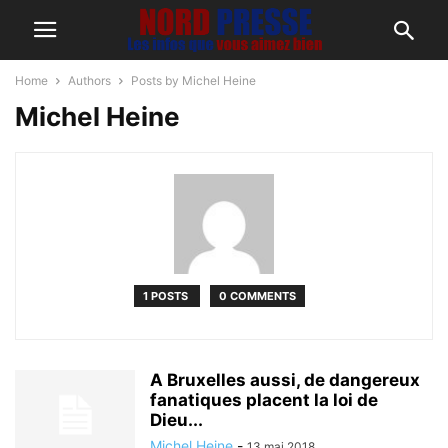
Home
Authors
Posts by Michel Heine
Michel Heine
1 POSTS
0 COMMENTS
A Bruxelles aussi, de dangereux
fanatiques placent la loi de
Dieu...
Michel Heine
-
13 mai 2018