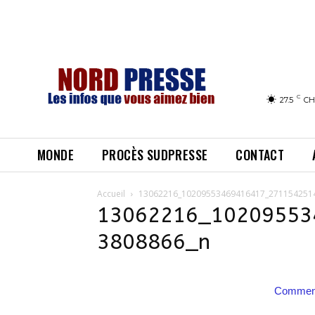
C
27.5
CH
MONDE
PROCÈS SUDPRESSE
CONTACT
Accueil
13062216_10209553469416417_271154251
13062216_10209553
3808866_n
Comment