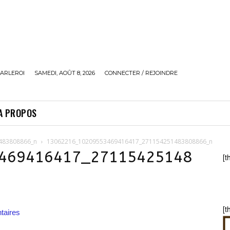
ARLEROI
SAMEDI, AOÛT 8, 2026
CONNECTER / REJOINDRE
A PROPOS
483808866_n
13062216_10209553469416417_271154251483808866_n
469416417_27115425148
[t
[t
aires