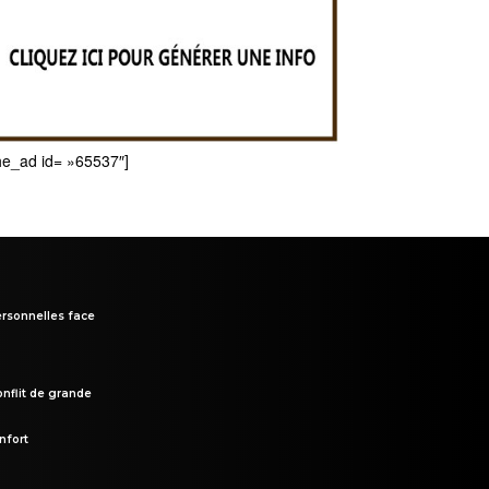
he_ad id= »65537″]
rsonnelles face
onflit de grande
nfort