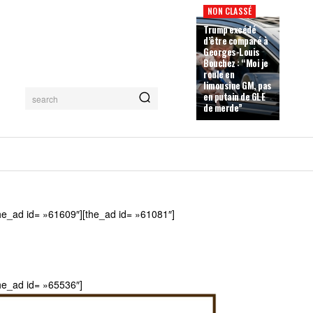
NON CLASSÉ
Trump excédé
d’être comparé à
Georges-Louis
Bouchez : “Moi je
roule en
limousine GM, pas
en putain de GLE
search
de merde”
he_ad id= »61609″][the_ad id= »61081″]
he_ad id= »65536″]