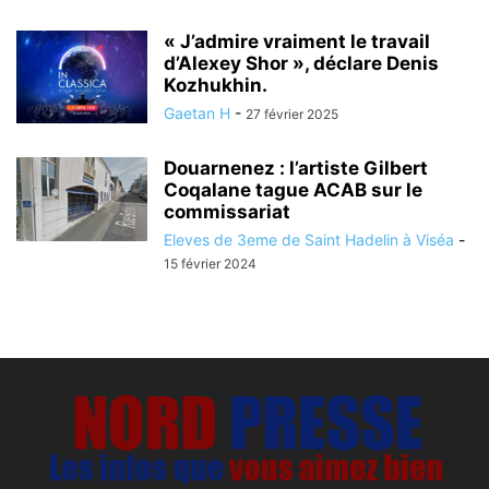
« J’admire vraiment le travail
d’Alexey Shor », déclare Denis
Kozhukhin.
Gaetan H
-
27 février 2025
Douarnenez : l’artiste Gilbert
Coqalane tague ACAB sur le
commissariat
Eleves de 3eme de Saint Hadelin à Viséa
-
15 février 2024