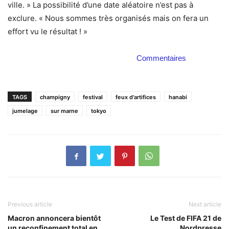
ville. » La possibilité d’une date aléatoire n’est pas à
exclure. « Nous sommes très organisés mais on fera un
effort vu le résultat ! »
Commentaires
TAGS
champigny
festival
feux d'artifices
hanabi
jumelage
sur marne
tokyo
Previous article
Next article
Macron annoncera bientôt
Le Test de FIFA 21 de
un reconfinement total en
Nordpresse