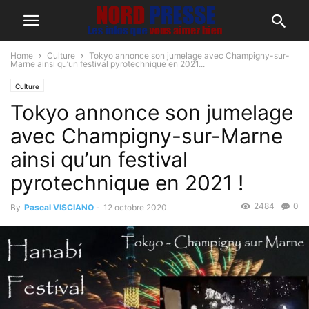
Home
Culture
Tokyo annonce son jumelage avec Champigny-sur-
Marne ainsi qu’un festival pyrotechnique en 2021...
Culture
Tokyo annonce son jumelage
avec Champigny-sur-Marne
ainsi qu’un festival
pyrotechnique en 2021 !
2484
0
By
Pascal VISCIANO
-
12 octobre 2020