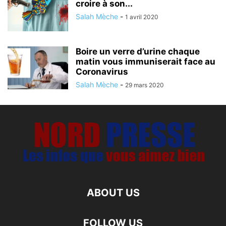
croire à son...
Salah Mèche
-
1 avril 2020
Boire un verre d’urine chaque
matin vous immuniserait face au
Coronavirus
Salah Mèche
-
29 mars 2020
ABOUT US
FOLLOW US