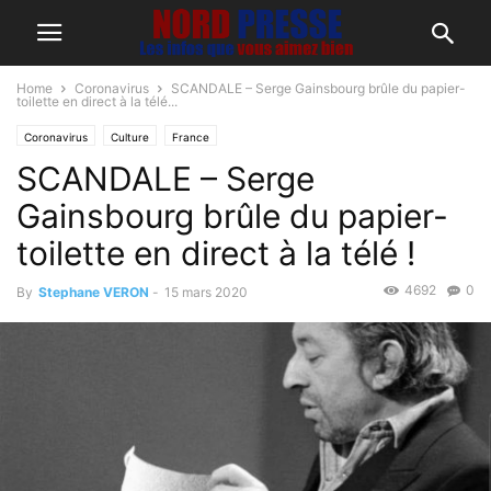
Home
Coronavirus
SCANDALE – Serge Gainsbourg brûle du papier-
toilette en direct à la télé...
Coronavirus
Culture
France
SCANDALE – Serge
Gainsbourg brûle du papier-
toilette en direct à la télé !
4692
0
By
Stephane VERON
-
15 mars 2020