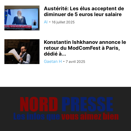
Austérité: Les élus acceptent de
diminuer de 5 euros leur salaire
AI
-
16 juillet 2025
Konstantin Ishkhanov annonce le
retour du ModComFest à Paris,
dédié à...
Gaetan H
-
7 avril 2025