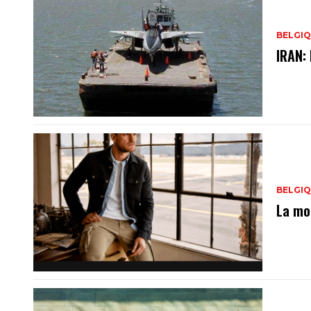
BELGI
IRAN:
BELGI
La mo