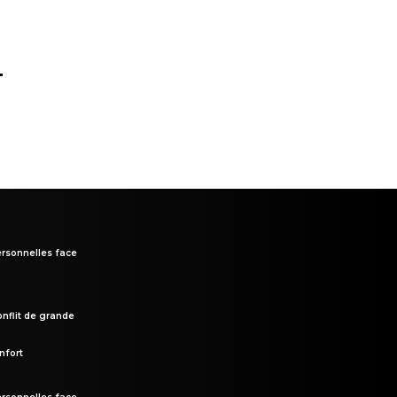
.
rsonnelles face
onflit de grande
nfort