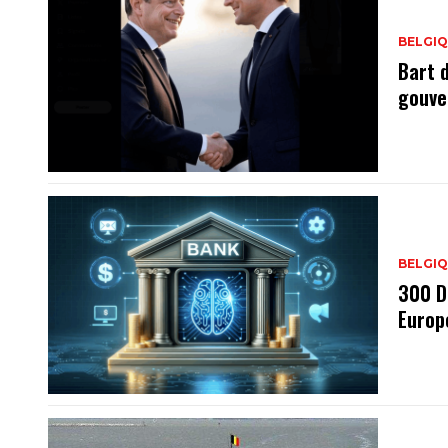
BELGI
Bart 
gouve
BELGI
300 D
Europ