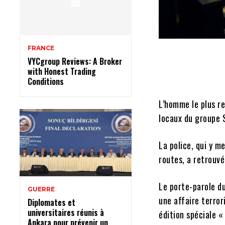
FRANCE
VYCgroup Reviews: A Broker
with Honest Trading
Conditions
L’homme le plus r
locaux du groupe 
La police, qui y m
routes, a retrouv
Le porte-parole du
GUERRE
une affaire terror
Diplomates et
universitaires réunis à
édition spéciale «
Ankara pour prévenir un