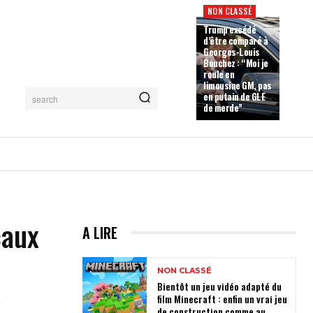
NON CLASSÉ
Trump excédé
d’être comparé à
Georges-Louis
Bouchez : “Moi je
roule en
limousine GM, pas
en putain de GLE
search
de merde”
caux
A LIRE
NON CLASSÉ
Bientôt un jeu vidéo adapté du
film Minecraft : enfin un vrai jeu
de construction comme au