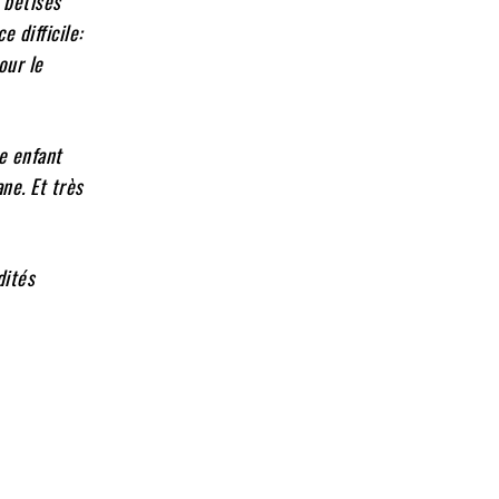
 bêtises
e difficile:
our le
ne enfant
ne. Et très
dités