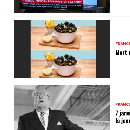
FRANC
Mort 
FRANC
7 janv
la jo