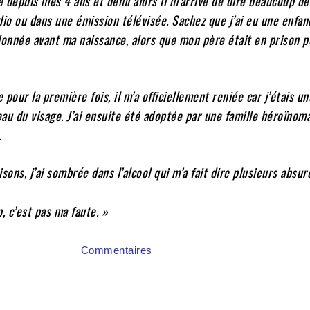
ue depuis mes 4 ans et demi alors il m’arrive de dire beaucoup de
adio ou dans une émission télévisée. Sachez que j’ai eu une enfanc
nnée avant ma naissance, alors que mon père était en prison p
pour la première fois, il m’a officiellement reniée car j’étais u
eau du visage. J’ai ensuite été adoptée par une famille héroïnoma
.
sons, j’ai sombrée dans l’alcool qui m’a fait dire plusieurs absur
, c’est pas ma faute. »
Commentaires