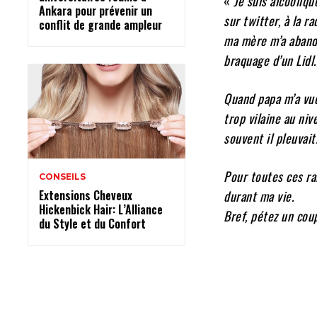
«
Je suis alcooliq
Ankara pour prévenir un
sur twitter, à la r
conflit de grande ampleur
ma mère m’a abando
braquage d’un Lidl.
Quand papa m’a vue 
trop vilaine au niv
souvent il pleuvait
Pour toutes ces rai
CONSEILS
Extensions Cheveux
durant ma vie.
Hickenbick Hair: L’Alliance
Bref, pétez un coup
du Style et du Confort