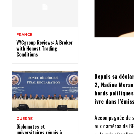
FRANCE
VYCgroup Reviews: A Broker
with Honest Trading
Conditions
Depuis sa décla
2, Nadine Moran
bords politique
ivre dans l’émis
Accompagnée de so
GUERRE
aux caméras de B
Diplomates et
universitaires réunis à