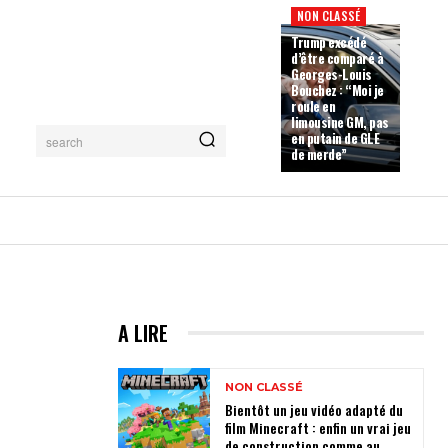
NON CLASSÉ
Trump excédé
d’être comparé à
Georges-Louis
Bouchez : “Moi je
roule en
limousine GM, pas
en putain de GLE
search
de merde”
e
A LIRE
NON CLASSÉ
Bientôt un jeu vidéo adapté du
film Minecraft : enfin un vrai jeu
de construction comme au