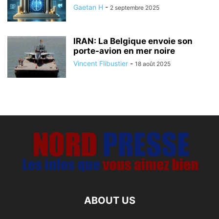
Gaetan H
-
2 septembre 2025
IRAN: La Belgique envoie son
porte-avion en mer noire
Vincent Flibustier
-
18 août 2025
ABOUT US