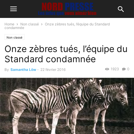
Home
Non classé
Onze zèbres tués, l’équipe du Standard
condamnée
Non classé
Onze zèbres tués, l’équipe du
Standard condamnée
1923
0
By
Samantha Löw
-
22 février 2016