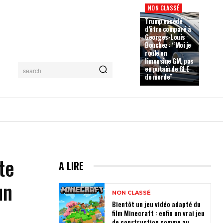
NON CLASSÉ
Trump excédé
d’être comparé à
Georges-Louis
Bouchez : “Moi je
roule en
limousine GM, pas
en putain de GLE
search
de merde”
te
A LIRE
un
NON CLASSÉ
Bientôt un jeu vidéo adapté du
film Minecraft : enfin un vrai jeu
de construction comme au