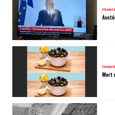
FRANC
Austé
FRANC
Mort 