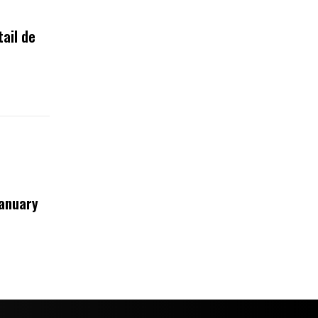
tail de
January