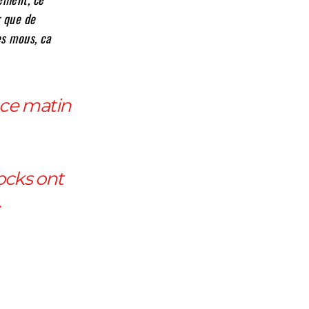
r que de
es mous, ca
 ce matin
ocks ont
.