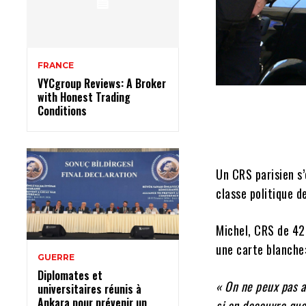
FRANCE
VYCgroup Reviews: A Broker
with Honest Trading
Conditions
Un CRS parisien s’
classe politique d
Michel, CRS de 42 
une carte blanche
GUERRE
Diplomates et
« On ne peux pas ar
universitaires réunis à
Ankara pour prévenir un
si on decouvre que 