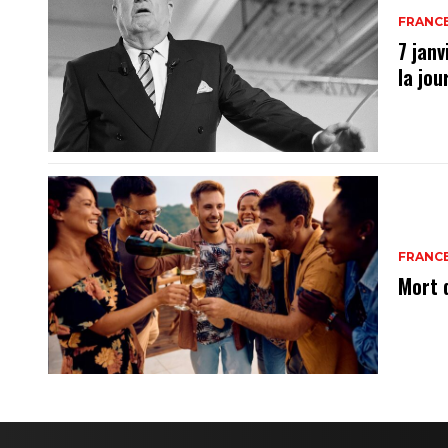
FRANC
7 janv
la jo
FRANC
Mort 