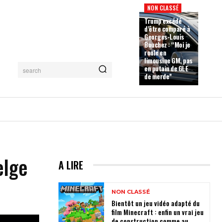
NON CLASSÉ
Trump excédé
d’être comparé à
Georges-Louis
Bouchez : “Moi je
roule en
limousine GM, pas
en putain de GLE
search
de merde”
elge
A LIRE
NON CLASSÉ
Bientôt un jeu vidéo adapté du
film Minecraft : enfin un vrai jeu
de construction comme au