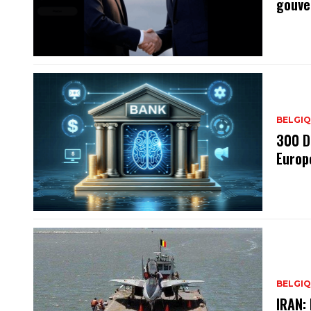
gouve
BELGI
300 D
Europ
BELGI
IRAN: