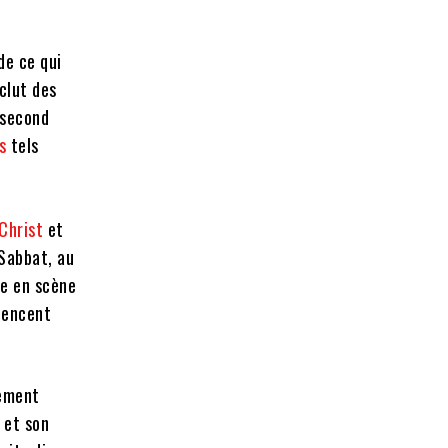
de ce qui
clut des
 second
s
tels
Christ
et
Sabbat, au
se en scène
uencent
tement
 et son