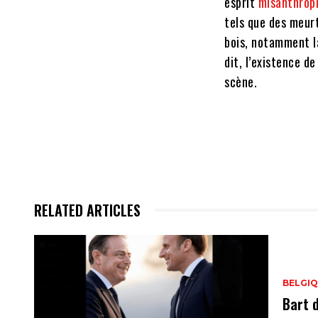
esprit
misanthrop
tels que des meurt
bois, notamment 
dit, l’existence d
scène.
RELATED ARTICLES
BELGI
Bart 