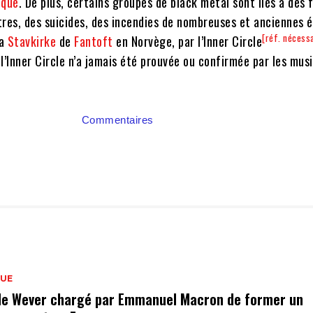
ique
. De plus,
certains groupes de black metal sont liés à des f
res, des suicides, des incendies de nombreuses et anciennes é
[réf. nécess
la
Stavkirke
de
Fantoft
en Norvège, par l’Inner Circle
e l’Inner Circle n’a jamais été prouvée ou confirmée par les musi
Commentaires
QUE
de Wever chargé par Emmanuel Macron de former un