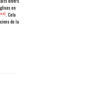
aits divers
glises en
aire]
. Cela
ciens de la