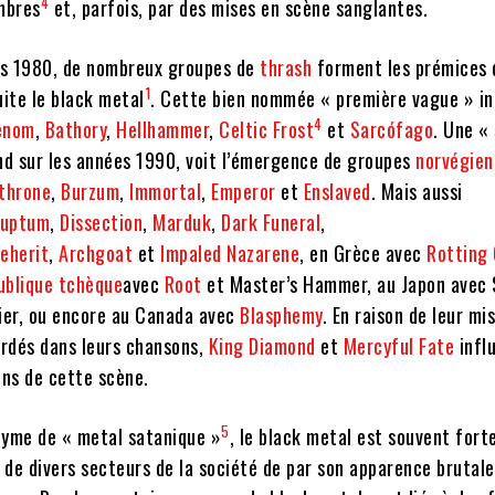
4
mbres
et, parfois, par des mises en scène sanglantes.
es 1980, de nombreux groupes de
thrash
forment les prémices 
1
uite le black metal
. Cette bien nommée
« première vague »
in
4
enom
,
Bathory
,
Hellhammer
,
Celtic Frost
et
Sarcófago
. Une
«
end sur les années 1990, voit l’émergence de groupes
norvégien
throne
,
Burzum
,
Immortal
,
Emperor
et
Enslaved
. Mais aussi
ruptum
,
Dissection
,
Marduk
,
Dark Funeral
,
eherit
,
Archgoat
et
Impaled Nazarene
, en Grèce avec
Rotting 
ublique tchèque
avec
Root
et Master’s Hammer, au Japon avec 
fier, ou encore au Canada avec
Blasphemy
. En raison de leur mi
rdés dans leurs chansons,
King Diamond
et
Mercyful Fate
infl
ns de cette scène.
5
onyme de
« metal satanique »
, le black metal est souvent for
t de divers secteurs de la société de par son apparence brutale