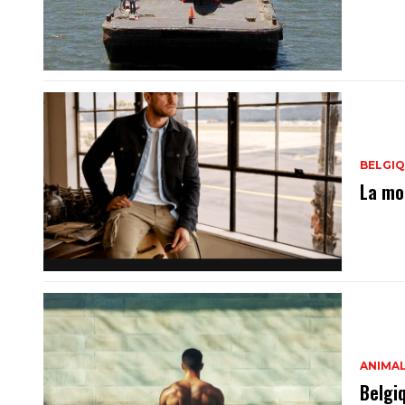
BELGI
La mo
ANIMA
Belgi