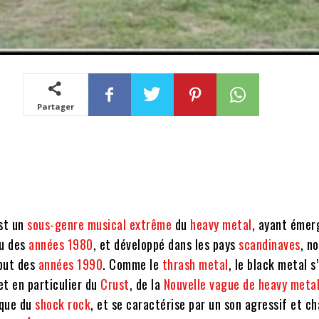
Partager
st un
sous-genre musical
extrême
du
heavy metal
, ayant émer
eu des
années 1980
, et développé dans les pays
scandinaves
, n
ébut des
années 1990
. Comme le
thrash metal
, le black metal s
t en particulier du
Crust
, de la
Nouvelle vague de heavy meta
 que du
shock rock
, et se caractérise par un son agressif et c