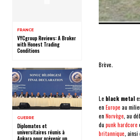
FRANCE
VYCgroup Reviews: A Broker
with Honest Trading
Conditions
Brève.
Le
black metal
e
en
Europe
au mili
en
Norvège
, au d
GUERRE
du
punk hardcore
e
Diplomates et
universitaires réunis à
britannique
, ainsi
Ankara pour prévenir un