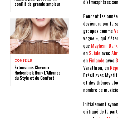
d’atmosphères so
conflit de grande ampleur
Pendant les anné
deviendra par la s
groupes comme
V
vague »
, qui s’ét
que
Mayhem
,
Dark
en
Suède
avec
Ab
en
Finlande
avec
B
CONSEILS
Extensions Cheveux
Varathron, en
Rép
Hickenbick Hair: L’Alliance
Brésil avec Mysti
du Style et du Confort
et des thèmes abo
nombre de musicie
Initialement syn
critiqué de la par