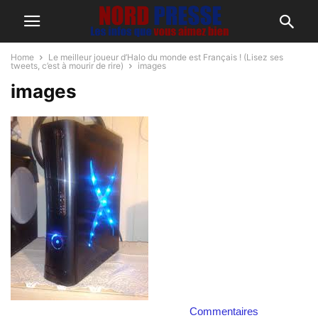
Home
Le meilleur joueur d’Halo du monde est Français ! (Lisez ses
tweets, c’est à mourir de rire)
images
images
Commentaires