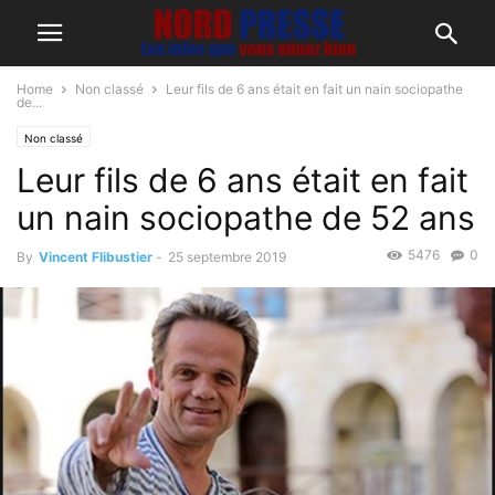
Home
Non classé
Leur fils de 6 ans était en fait un nain sociopathe
de...
Non classé
Leur fils de 6 ans était en fait
un nain sociopathe de 52 ans
5476
0
By
Vincent Flibustier
-
25 septembre 2019