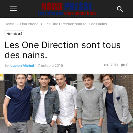
Home
Non classé
Les One Direction sont tous des nains.
Non classé
Les One Direction sont tous
des nains.
3180
0
By
Lucien Michel
-
7 octobre 2015