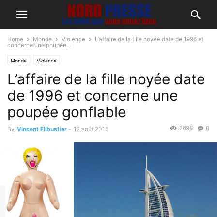
Home
Monde
Violence
L’affaire de la fille noyée date de 1996 et
concerne une poupée...
Monde
Violence
L’affaire de la fille noyée date
de 1996 et concerne une
poupée gonflable
2698
0
By
Vincent Flibustier
-
12 août 2015