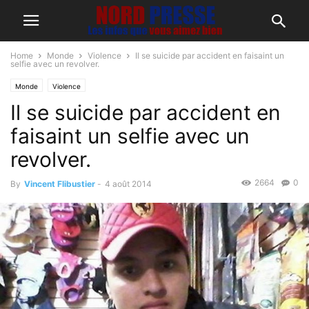
Home
Monde
Violence
Il se suicide par accident en faisaint un
selfie avec un revolver.
Monde
Violence
Il se suicide par accident en
faisaint un selfie avec un
revolver.
2664
0
By
Vincent Flibustier
-
4 août 2014