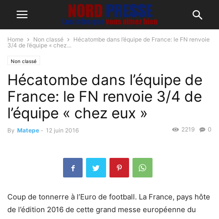
Home
Non classé
Hécatombe dans l’équipe de France: le FN renvoie
3/4 de l’équipe « chez...
Non classé
Hécatombe dans l’équipe de
France: le FN renvoie 3/4 de
l’équipe « chez eux »
2219
0
By
Matepe
-
12 juin 2016
Coup de tonnerre à l’Euro de football. La France, pays hôte
de l’édition 2016 de cette grand messe européenne du