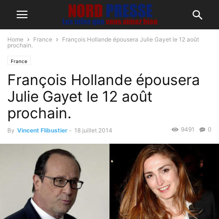
Home
France
François Hollande épousera Julie Gayet le 12 août
prochain.
France
François Hollande épousera
Julie Gayet le 12 août
prochain.
9491
0
By
Vincent Flibustier
-
18 juillet 2014