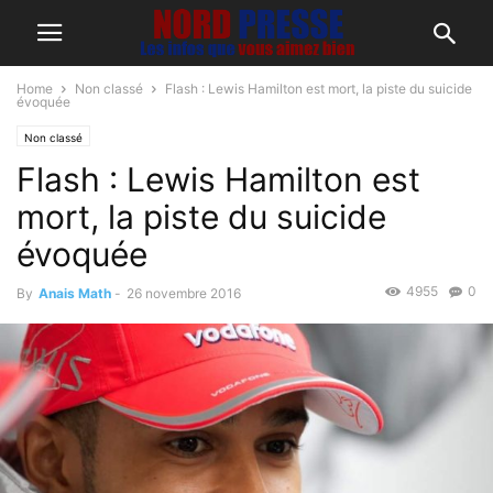
Home
Non classé
Flash : Lewis Hamilton est mort, la piste du suicide
évoquée
Non classé
Flash : Lewis Hamilton est
mort, la piste du suicide
évoquée
4955
0
By
Anais Math
-
26 novembre 2016