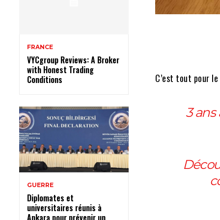
FRANCE
VYCgroup Reviews: A Broker
with Honest Trading
C’est tout pour l
Conditions
3 ans 
Décou
c
GUERRE
Diplomates et
universitaires réunis à
Ankara pour prévenir un