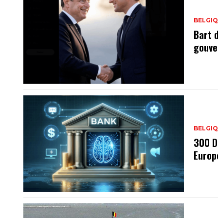
BELGI
Bart 
gouve
BELGI
300 D
Europ