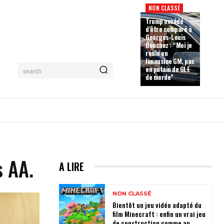
NON CLASSÉ
Trump excédé
d’être comparé à
Georges-Louis
Bouchez : “Moi je
roule en
limousine GM, pas
en putain de GLE
search
de merde”
s AA.
A LIRE
NON CLASSÉ
Bientôt un jeu vidéo adapté du
film Minecraft : enfin un vrai jeu
de construction comme au