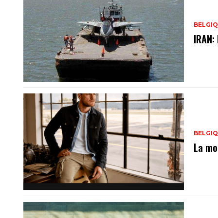
BELGI
IRAN:
BELGI
La mo