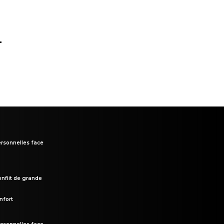
.
rsonnelles face
onflit de grande
nfort