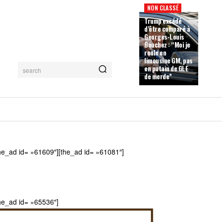
NON CLASSÉ
Trump excédé
d’être comparé à
Georges-Louis
Bouchez : “Moi je
roule en
limousine GM, pas
en putain de GLE
search
de merde”
he_ad id= »61609″][the_ad id= »61081″]
he_ad id= »65536″]