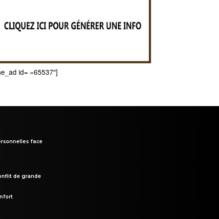
he_ad id= »65537″]
rsonnelles face
onflit de grande
nfort