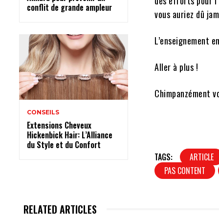
des efforts pour 
conflit de grande ampleur
vous auriez dû ja
L’enseignement en
Aller à plus !
Chimpanzément vo
CONSEILS
Extensions Cheveux
Hickenbick Hair: L’Alliance
du Style et du Confort
TAGS:
ARTICLE
PAS CONTENT
RELATED ARTICLES