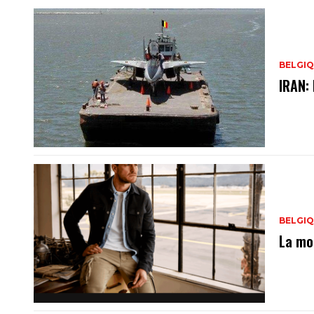
BELGI
IRAN:
BELGI
La mo