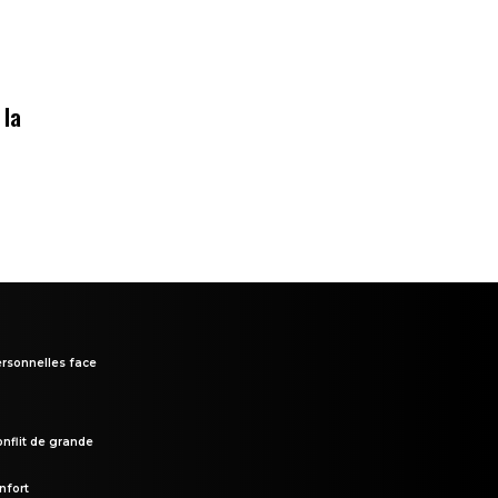
 la
rsonnelles face
onflit de grande
nfort