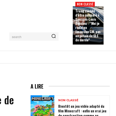
NON CLASSÉ
Trump excédé
d’être comparé à
Georges-Louis
Bouchez : “Moi je
roule en
limousine GM, pas
en putain de GLE
search
de merde”
A LIRE
e de
NON CLASSÉ
Bientôt un jeu vidéo adapté du
film Minecraft : enfin un vrai jeu
de construction comme au