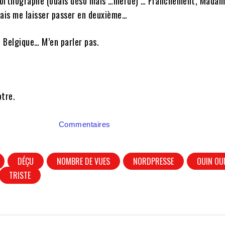
l’orthographe (ouais déso mais …merde) … Franchement, Mada
mais me laisser passer en deuxième…
 Belgique… M’en parler pas.
tre.
Commentaires
DÉÇU
NOMBRE DE VUES
NORDPRESSE
OUIN OU
TRISTE