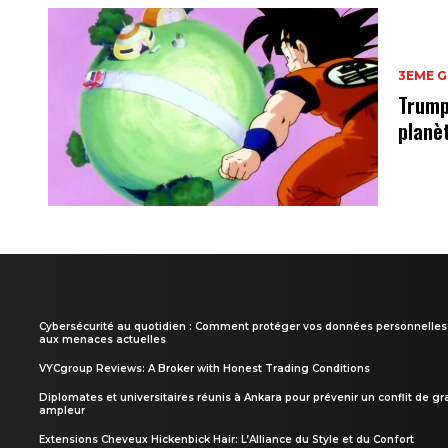
3EME 
Trump
planè
Cybersécurité au quotidien : Comment protéger vos données personnelles
aux menaces actuelles
VYCgroup Reviews: A Broker with Honest Trading Conditions
Diplomates et universitaires réunis à Ankara pour prévenir un conflit de g
ampleur
Extensions Cheveux Hickenbick Hair: L’Alliance du Style et du Confort