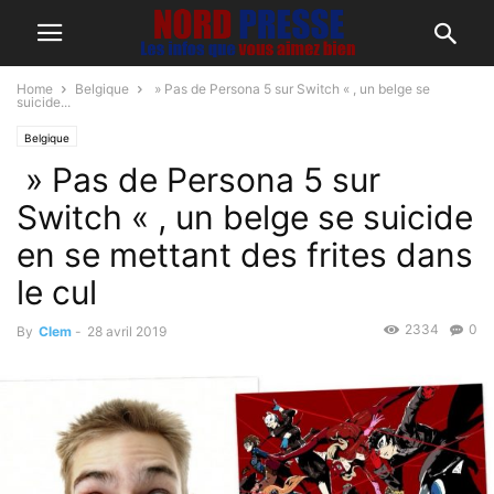
Home
Belgique
» Pas de Persona 5 sur Switch « , un belge se
suicide...
Belgique
» Pas de Persona 5 sur
Switch « , un belge se suicide
en se mettant des frites dans
le cul
2334
0
By
Clem
-
28 avril 2019