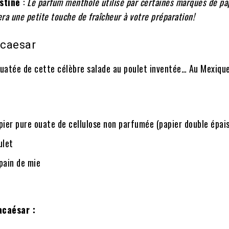
istine
:
Le parfum mentholé utilisé par certaines marques de pa
ra une petite touche de fraîcheur à votre préparation!
acaesar
Ouatée de cette célèbre salade au poulet inventée… Au Mexique
pier pure ouate de cellulose non parfumée (papier double épai
ulet
pain de mie
acaésar :