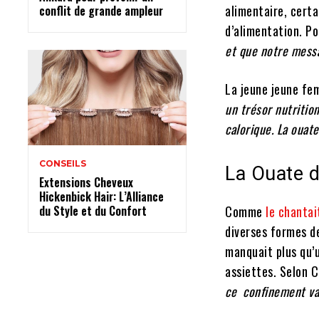
alimentaire, certa
conflit de grande ampleur
d’alimentation. Po
et que notre mess
La jeune jeune fe
un trésor nutritio
calorique. La ouat
CONSEILS
La Ouate d
Extensions Cheveux
Hickenbick Hair: L’Alliance
du Style et du Confort
Comme
le chantai
diverses formes de
manquait plus qu’
assiettes. Selon 
ce confinement va 