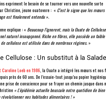
ins expriment le besoin de se tourner vers une nouvelle sorte
ur Christine, jeune ouatovore : «
C’est le signe que les mœurs
age est finalement entendu »
.
mme explique : «
Beaucoup l’ignorent, mais la Ouate de Cellulose
nnel naturel insoupçonné.
Riche en fibres, elle possède un faible
e de cellulose est utilisée dans de nombreux régimes
. »
e Cellulose : Un substitut à la Salad
t Caroline Loeb en 1986
, la Ouate a intégré les mœurs et nos 
puis près de 60 ans. De l’essuie-tout jusqu’au papier hygiéniqu
une prise de conscience pour se frayer un chemin jusque dans 
Christine
« L’épidémie actuelle bouscule notre quotidien de bien
révolutionner nos habitudes alimentaires ! »