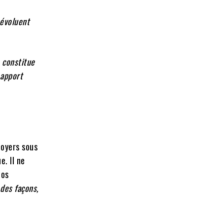
 évoluent
 constitue
 apport
e
foyers sous
e. Il ne
nos
 des façons,