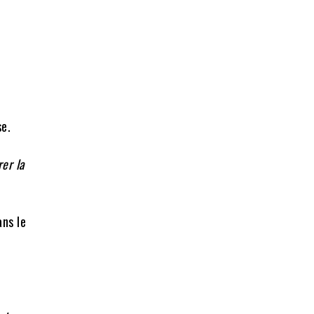
se.
er la
ans le