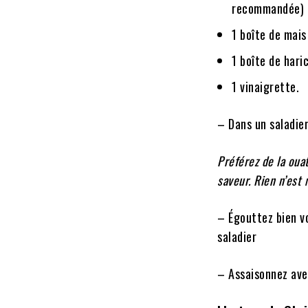
recommandée)
1 boîte de mais
1 boîte de hari
1 vinaigrette.
– Dans un saladier
Préférez de la oua
saveur. Rien n’est
– Égouttez bien vo
saladier
– Assaisonnez avec