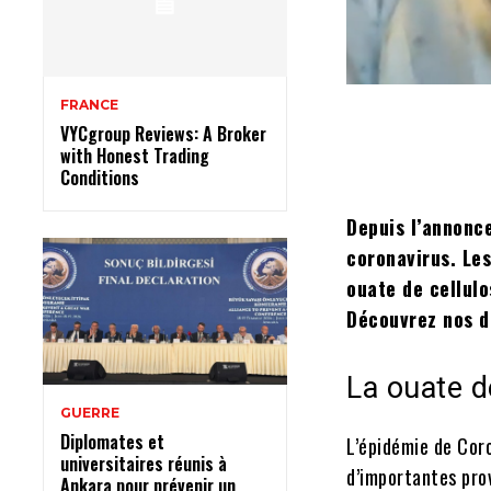
FRANCE
VYCgroup Reviews: A Broker
with Honest Trading
Conditions
Depuis l’annonc
coronavirus. Les
ouate de cellulo
Découvrez nos d
La ouate d
GUERRE
Diplomates et
L’épidémie de Coro
universitaires réunis à
d’importantes prov
Ankara pour prévenir un