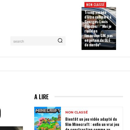
NON CLASSÉ
Trump excédé
d’être comparé à
Georges-Louis
Bouchez : “Moi je
roule en
limousine GM, pas
en putain de GLE
search
de merde”
A LIRE
)
NON CLASSÉ
Bientôt un jeu vidéo adapté du
film Minecraft : enfin un vrai jeu
de construction comme au