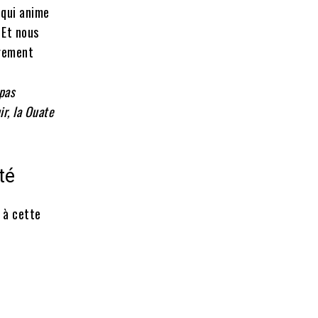
 qui anime
 Et nous
ûrement
pas
ir, la Ouate
té
r à cette