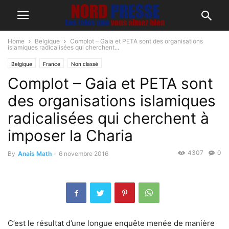
Home
Belgique
Complot – Gaia et PETA sont des organisations
islamiques radicalisées qui cherchent...
Belgique
France
Non classé
Complot – Gaia et PETA sont
des organisations islamiques
radicalisées qui cherchent à
imposer la Charia
4307
0
By
Anais Math
-
6 novembre 2016
C’est le résultat d’une longue enquête menée de manière