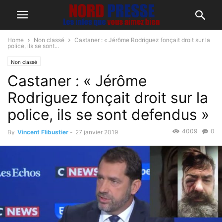
Home
Non classé
Castaner : « Jérôme Rodriguez fonçait droit sur la
police, ils se sont...
Non classé
Castaner : « Jérôme
Rodriguez fonçait droit sur la
police, ils se sont defendus »
4009
0
By
Vincent Flibustier
-
27 janvier 2019