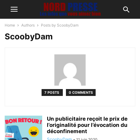
Home
Authors
Posts by ScoobyDam
ScoobyDam
7 POSTS
0 COMMENTS
Un publicitaire reçoit le prix de
l’originalité pour l’évocation du
déconfinement
ScoobyDam
-
11 juin 2020