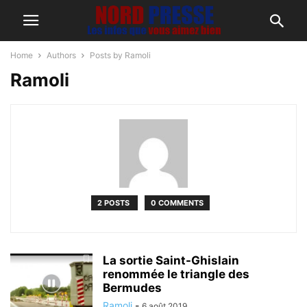
Home
Authors
Posts by Ramoli
Ramoli
2 POSTS
0 COMMENTS
La sortie Saint-Ghislain
renommée le triangle des
Bermudes
Ramoli
-
6 août 2019