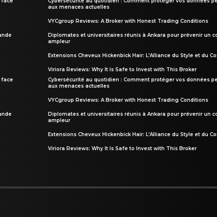
 face
Cybersécurité au quotidien : Comment protéger vos données pe
aux menaces actuelles
VYCgroup Reviews: A Broker with Honest Trading Conditions
rande
Diplomates et universitaires réunis à Ankara pour prévenir un c
ampleur
Extensions Cheveux Hickenbick Hair: L’Alliance du Style et du Co
Viriora Reviews: Why It Is Safe to Invest with This Broker
 face
Cybersécurité au quotidien : Comment protéger vos données pe
aux menaces actuelles
VYCgroup Reviews: A Broker with Honest Trading Conditions
rande
Diplomates et universitaires réunis à Ankara pour prévenir un c
ampleur
Extensions Cheveux Hickenbick Hair: L’Alliance du Style et du Co
Viriora Reviews: Why It Is Safe to Invest with This Broker