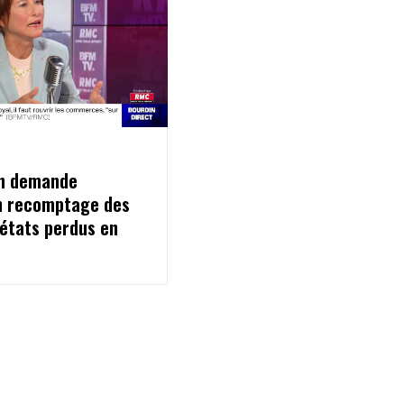
ton demande
n recomptage des
 états perdus en