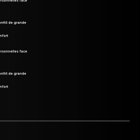
rsonnelles face
onflit de grande
nfort
rsonnelles face
onflit de grande
nfort