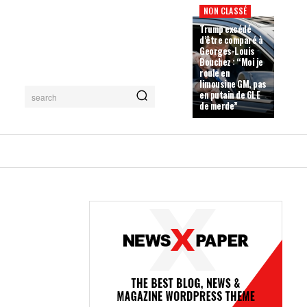
NON CLASSÉ
Trump excédé
d’être comparé à
Georges-Louis
Bouchez : “Moi je
roule en
limousine GM, pas
en putain de GLE
search
de merde”