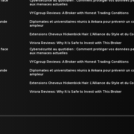
 face
Cybersécurité au quotidien : Comment protéger vos données pe
aux menaces actuelles
VYCgroup Reviews: A Broker with Honest Trading Conditions
rande
Diplomates et universitaires réunis à Ankara pour prévenir un c
ampleur
Extensions Cheveux Hickenbick Hair: L’Alliance du Style et du Co
Viriora Reviews: Why It Is Safe to Invest with This Broker
 face
Cybersécurité au quotidien : Comment protéger vos données pe
aux menaces actuelles
VYCgroup Reviews: A Broker with Honest Trading Conditions
rande
Diplomates et universitaires réunis à Ankara pour prévenir un c
ampleur
Extensions Cheveux Hickenbick Hair: L’Alliance du Style et du Co
Viriora Reviews: Why It Is Safe to Invest with This Broker