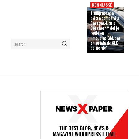
NON CLASSÉ
Trump excédé
d’être comparé à
Georges-Louis
Bouchez : “Moi je
roule en
limousine GM, pas
en putain de GLE
search
de merde”