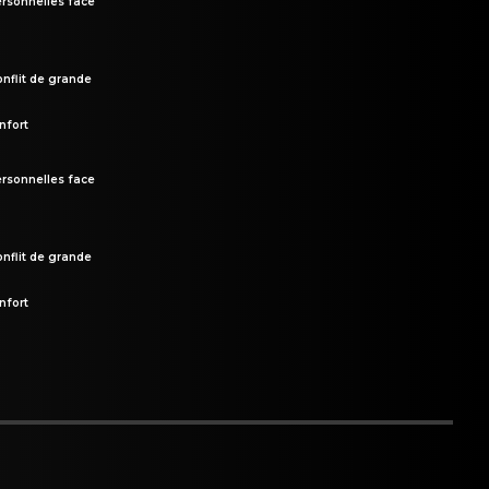
rsonnelles face
onflit de grande
nfort
rsonnelles face
onflit de grande
nfort