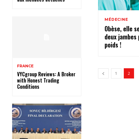
MÉDECINE
Obèse, elle s
deux jambes 
poids !
FRANCE
VYCgroup Reviews: A Broker
1
2
with Honest Trading
Conditions