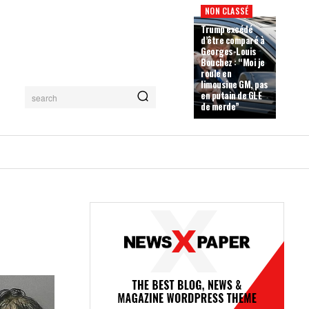
NON CLASSÉ
Trump excédé
d’être comparé à
Georges-Louis
Bouchez : “Moi je
roule en
limousine GM, pas
en putain de GLE
search
de merde”