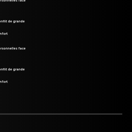
rsonnelles face
onflit de grande
nfort
rsonnelles face
onflit de grande
nfort