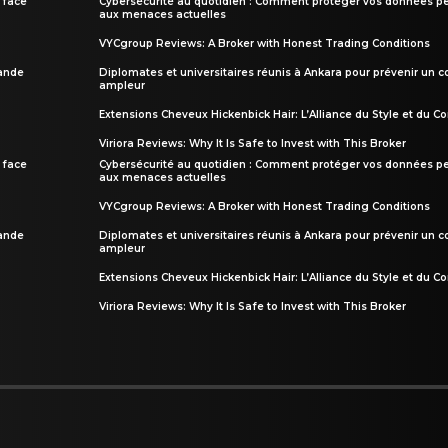
 face
Cybersécurité au quotidien : Comment protéger vos données pe
aux menaces actuelles
VYCgroup Reviews: A Broker with Honest Trading Conditions
rande
Diplomates et universitaires réunis à Ankara pour prévenir un c
ampleur
Extensions Cheveux Hickenbick Hair: L’Alliance du Style et du Co
Viriora Reviews: Why It Is Safe to Invest with This Broker
 face
Cybersécurité au quotidien : Comment protéger vos données pe
aux menaces actuelles
VYCgroup Reviews: A Broker with Honest Trading Conditions
rande
Diplomates et universitaires réunis à Ankara pour prévenir un c
ampleur
Extensions Cheveux Hickenbick Hair: L’Alliance du Style et du Co
Viriora Reviews: Why It Is Safe to Invest with This Broker