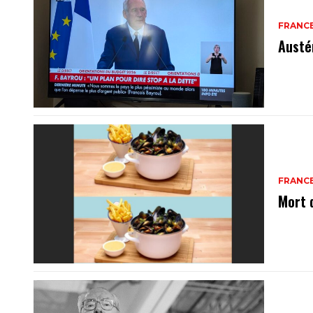
FRANC
Austé
FRANC
Mort 