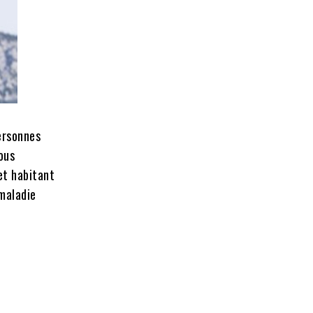
personnes
ous
et habitant
 maladie