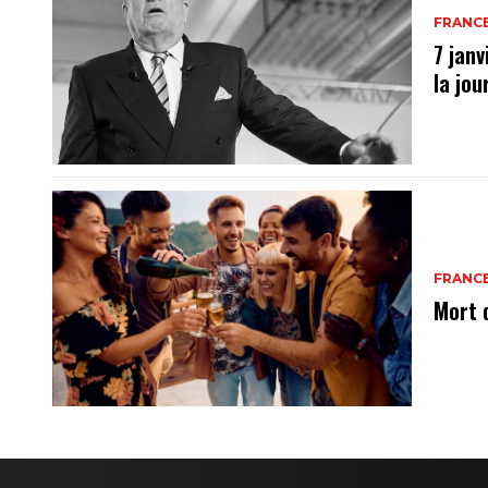
FRANC
7 janv
la jo
FRANC
Mort 