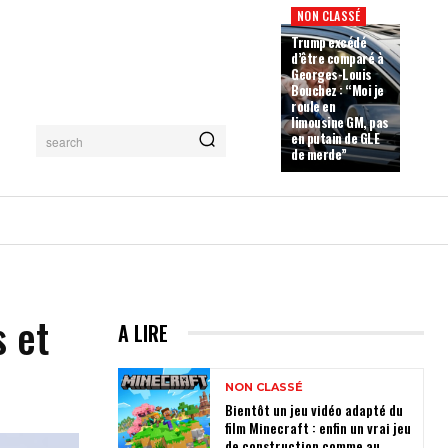
NON CLASSÉ
Trump excédé
d’être comparé à
Georges-Louis
Bouchez : “Moi je
roule en
limousine GM, pas
en putain de GLE
search
de merde”
s et
A LIRE
NON CLASSÉ
Bientôt un jeu vidéo adapté du
film Minecraft : enfin un vrai jeu
de construction comme au