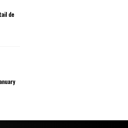
tail de
January