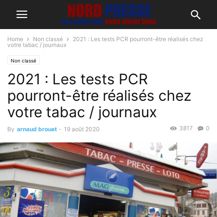
Home
Non classé
2021 : Les tests PCR pourront-être réalisés chez
votre tabac / journaux
Non classé
2021 : Les tests PCR
pourront-être réalisés chez
votre tabac / journaux
3817
0
By
arnaud brouet
-
19 août 2020