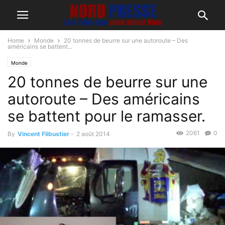
Home
Monde
20 tonnes de beurre sur une autoroute – Des
américains se battent...
Monde
20 tonnes de beurre sur une
autoroute – Des américains
se battent pour le ramasser.
2061
0
By
Vincent Flibustier
-
2 août 2014