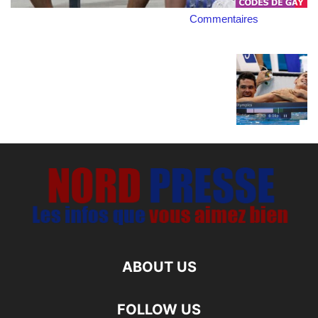
Commentaires
ABOUT US
FOLLOW US