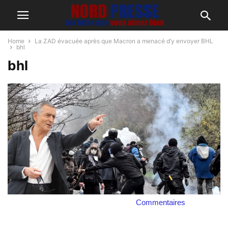
Home
La ZAD évacuée après que Macron a menacé d’y envoyer BHL
bhl
bhl
Commentaires