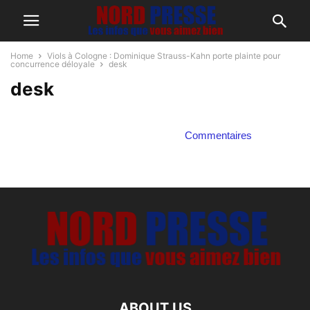
Home
Viols à Cologne : Dominique Strauss-Kahn porte plainte pour
concurrence déloyale
desk
desk
Commentaires
ABOUT US