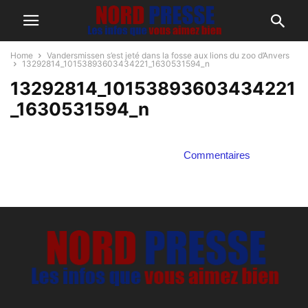
Home
Vandersmissen s’est jeté dans la fosse aux lions du zoo d’Anvers
13292814_10153893603434221_1630531594_n
13292814_10153893603434221
_1630531594_n
Commentaires